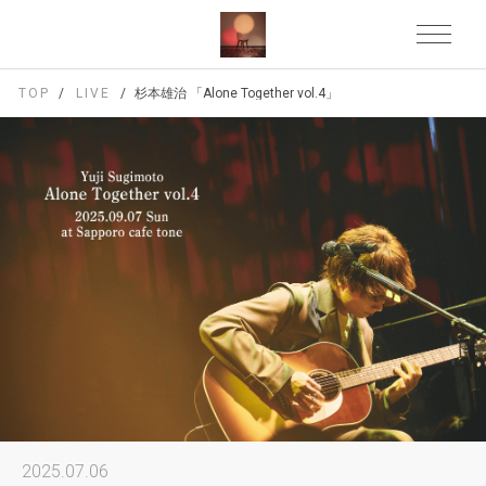
TOP
LIVE
杉本雄治 「Alone Together vol.4」
2025.07.06